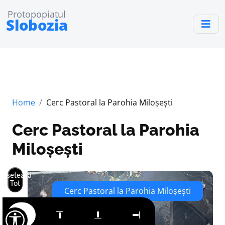
Protopopiatul
Slobozia
Home
Cerc Pastoral la Parohia Miloșești
Cerc Pastoral la Parohia
Miloșești
Resetează
Tot
Cerc Pastoral la Parohia Miloșești