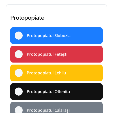
Protopopiate
Protopopiatul Slobozia
Protopopiatul Fetești
Protopopiatul Lehliu
Protopopiatul Oltenița
Protopopiatul Călărași