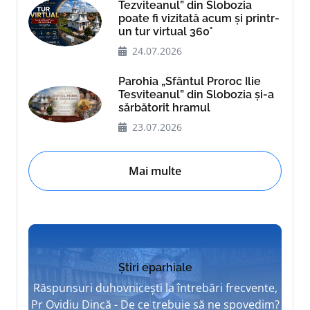
Tezviteanul” din Slobozia
poate fi vizitată acum și printr-
un tur virtual 360°
24.07.2026
Parohia „Sfântul Proroc Ilie
Tesviteanul” din Slobozia și-a
sărbătorit hramul
23.07.2026
Mai multe
Știri eparhiale
Răspunsuri duhovnicești la întrebări frecvente,
Pr Ovidiu Dincă - De ce trebuie să ne spovedim?