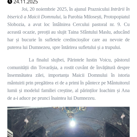
24.11.2025
Joi, 20 noiembrie 2025, în ajunul Praznicului
Intrării în
biserică a Maicii Domnului
, la Parohia Milosești, Protopopiatul
Slobozia, a avut loc întâlnirea Cercului pastoral nr. 9. Cu
această ocazie, preoții au slujit Taina Sfântului Maslu, aducând
har și bucurie în sufletele credincioșilor care au nevoie de
puterea lui Dumnezeu, spre întărirea sufletului și a trupului.
La finalul slujbei, Părintele Iustin Voicu, păstorul
comunității din Tovarășia, a rostit cuvânt de învățătură despre
însemnătatea zilei, importanța Maicii Domnului în istoria
mântuirii prin pregătirea ei de a primi în pântece pe Mântuitorul
lumii și modelul familiei creștine, al părinților Ioachim și Ana
de a-i aduce pe prunci înaintea lui Dumnezeu.