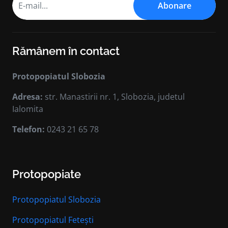
Abonare
Rămânem în contact
Protopopiatul Slobozia
Adresa:
str. Manastirii nr. 1, Slobozia, judetul
Ialomita
Telefon:
0243 21 65 78
Protopopiate
Protopopiatul Slobozia
Protopopiatul Fetești