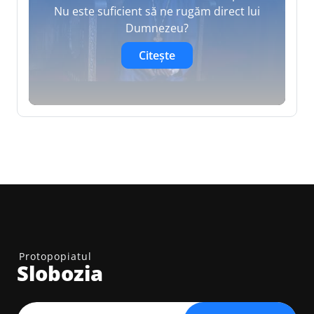
Nu este suficient să ne rugăm direct lui
Dumnezeu?
Citește
Protopopiatul
Slobozia