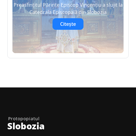
Preasfințitul Părinte Episcop Vincențiu a slujit la
Catedrala Episcopală din Slobozia
Citește
Protopopiatul
Slobozia