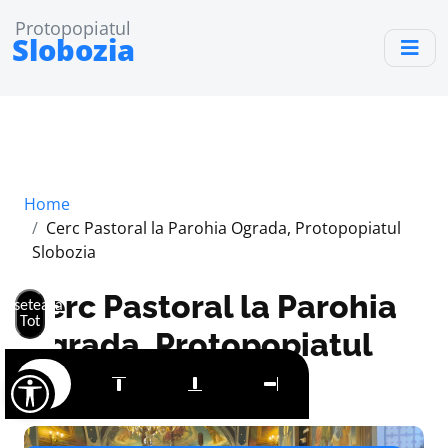
Protopopiatul
Slobozia
Home
Cerc Pastoral la Parohia Ograda, Protopopiatul
Slobozia
Cerc Pastoral la Parohia
Resetează
Tot
Ograda, Protopopiatul
Slobozia