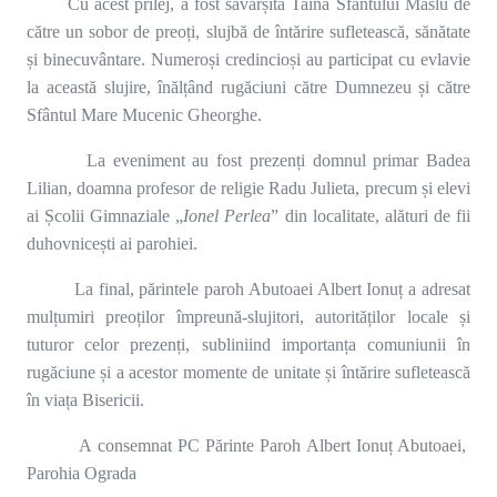
Cu acest prilej, a fost săvârșită Taina Sfântului Maslu de
către un sobor de preoți, slujbă de întărire sufletească, sănătate
și binecuvântare. Numeroși credincioși au participat cu evlavie
la această slujire, înălțând rugăciuni către Dumnezeu și către
Sfântul Mare Mucenic Gheorghe.
La eveniment au fost prezenți domnul primar Badea
Lilian, doamna profesor de religie Radu Julieta, precum și elevi
ai Școlii Gimnaziale „
Ionel Perlea
” din localitate, alături de fii
duhovnicești ai parohiei.
La final, părintele paroh Abutoaei Albert Ionuț a adresat
mulțumiri preoților împreună-slujitori, autorităților locale și
tuturor celor prezenți, subliniind importanța comuniunii în
rugăciune și a acestor momente de unitate și întărire sufletească
în viața Bisericii.
A consemnat PC Părinte Paroh Albert Ionuț Abutoaei,
Parohia Ograda