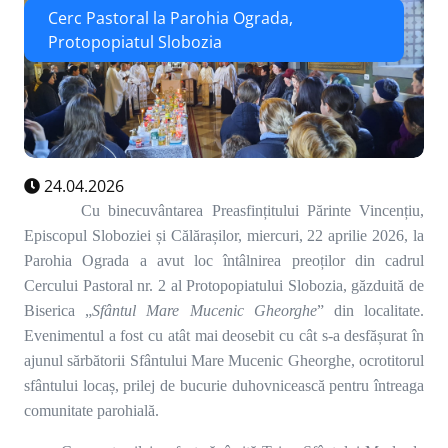
Cerc Pastoral la Parohia Ograda,
Protopopiatul Slobozia
24.04.2026
Cu binecuvântarea Preasfințitului Părinte Vincențiu,
Episcopul Sloboziei și Călărașilor, miercuri, 22 aprilie 2026, la
Parohia Ograda a avut loc întâlnirea preoților din cadrul
Cercului Pastoral nr. 2 al Protopopiatului Slobozia, găzduită de
Biserica „
Sfântul Mare Mucenic Gheorghe
” din localitate.
Evenimentul a fost cu atât mai deosebit cu cât s-a desfășurat în
ajunul sărbătorii Sfântului Mare Mucenic Gheorghe, ocrotitorul
sfântului locaș, prilej de bucurie duhovnicească pentru întreaga
comunitate parohială.