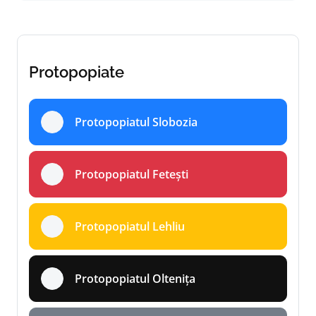
Protopopiate
Protopopiatul Slobozia
Protopopiatul Fetești
Protopopiatul Lehliu
Protopopiatul Oltenița