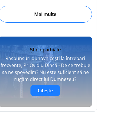
Mai multe
Știri eparhiale
Răspunsuri duhovnicești la întrebări
frecvente, Pr Ovidiu Dincă - De ce trebuie
să ne spovedim? Nu este suficient să ne
rugăm direct lui Dumnezeu?
Citește