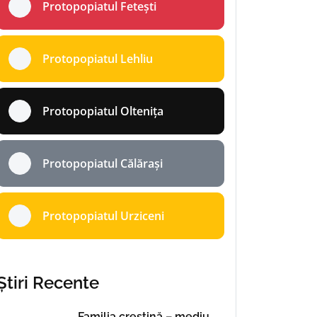
Protopopiatul Fetești
Protopopiatul Lehliu
Protopopiatul Oltenița
Protopopiatul Călărași
Protopopiatul Urziceni
Știri Recente
Familia creștină – mediu