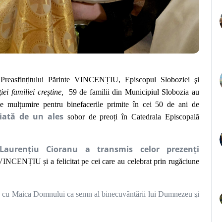
Preasfințitului Părinte VINCENȚIU, Episcopul Sloboziei şi
ei familiei creștine,
59 de familii din Municipiul Slobozia au
e mulțumire pentru binefacerile primite în cei 50 de ani de
ciată de un ales
sobor de preoți în Catedrala Episcopală
 Laurențiu Cioranu a transmis celor prezenți
 VINCENȚIU și a felicitat pe cei care au celebrat prin rugăciune
oană cu Maica Domnului ca semn al binecuvântării lui Dumnezeu şi