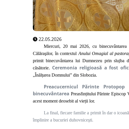
22.05.2026
Miercuri, 20 mai 2026, cu binecuvântarea 
Călăraşilor, în contextul
Anului Omagial al pastorați
primit binecuvântarea lui Dumnezeu prin slujba d
Ceremonia religioasă a fost ofi
căsătorie.
„Înălțarea Domnului” din Slobozia.
Preacucernicul Părinte Protopop
binecuvântarea
Preasfințitului Părinte Episcop
acest moment deosebit al vieții lor.
La final, fiecare familie a primit în dar o ic
împlinire a bucuriei duhovniceşti.