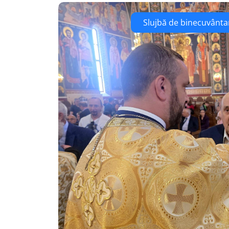
Slujbă de binecuvântar