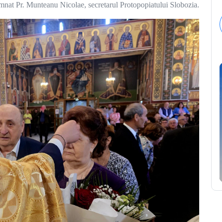
nat Pr. Munteanu Nicolae, secretarul Protopopiatului Slobozia.